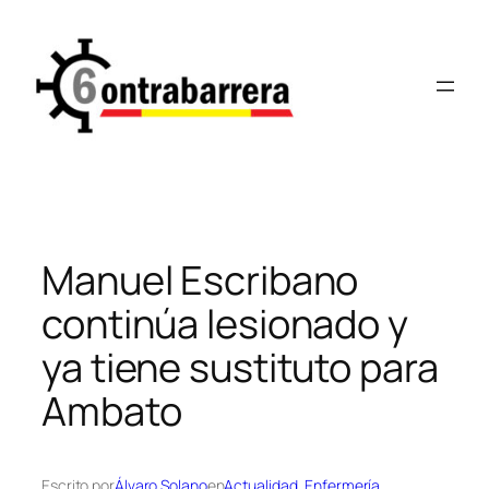
Saltar
al
contenido
Manuel Escribano
continúa lesionado y
ya tiene sustituto para
Ambato
Escrito por
Álvaro Solano
en
Actualidad
, 
Enfermería