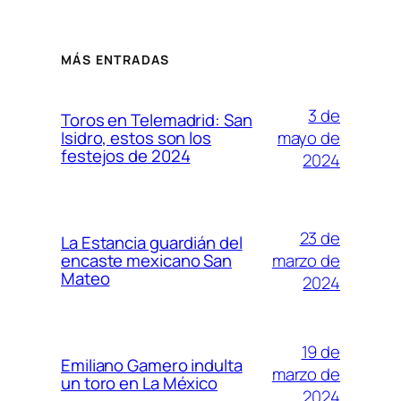
MÁS ENTRADAS
3 de
Toros en Telemadrid: San
mayo de
Isidro, estos son los
festejos de 2024
2024
23 de
La Estancia guardián del
marzo de
encaste mexicano San
Mateo
2024
19 de
Emiliano Gamero indulta
marzo de
un toro en La México
2024