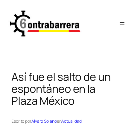
Saltar
al
contenido
Así fue el salto de un
espontáneo en la
Plaza México
Escrito por
Álvaro Solano
en
Actualidad