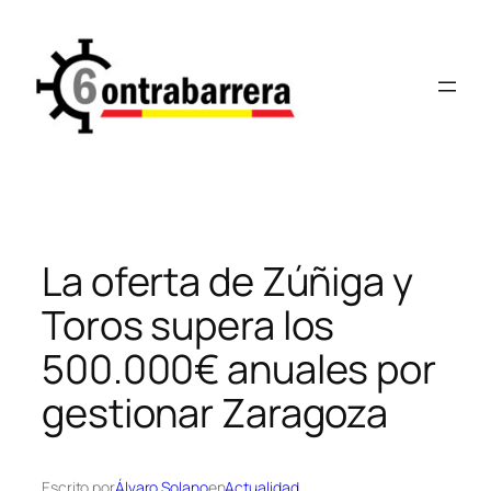
Saltar
al
contenido
La oferta de Zúñiga y
Toros supera los
500.000€ anuales por
gestionar Zaragoza
Escrito por
Álvaro Solano
en
Actualidad