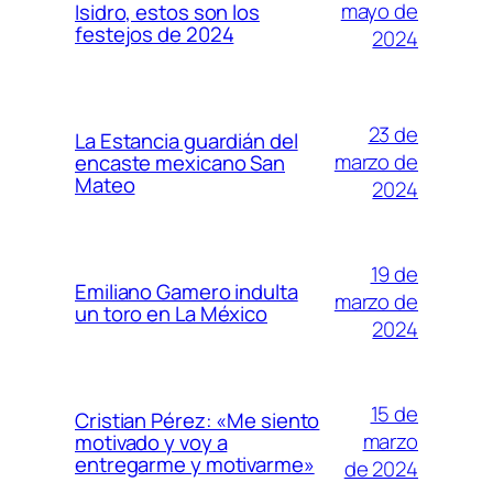
mayo de
Isidro, estos son los
festejos de 2024
2024
23 de
La Estancia guardián del
marzo de
encaste mexicano San
Mateo
2024
19 de
Emiliano Gamero indulta
marzo de
un toro en La México
2024
15 de
Cristian Pérez: «Me siento
marzo
motivado y voy a
entregarme y motivarme»
de 2024