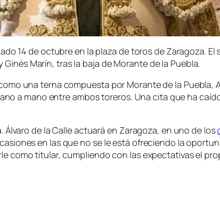
sábado 14 de octubre en la plaza de toros de Zaragoza. E
Ginés Marín, tras la baja de Morante de la Puebla.
e como una terna compuesta por Morante de la Puebla, A
o a mano entre ambos toreros. Una cita que ha caído 
a. Álvaro de la Calle actuará en Zaragoza, en uno de los
casiones en las que no se le está ofreciendo la oportuni
rle como titular, cumpliendo con las expectativas el pro