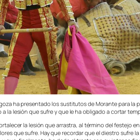
oza ha presentado los sustitutos de Morante para la próx
a la lesión que sufre y que le ha obligado a cortar tem
talecer la lesión que arrastra, al término del festejo en
res que sufre. Hay que recordar que el diestro sufre l