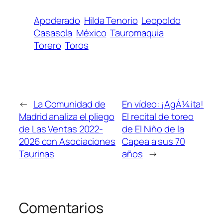
Apoderado
Hilda Tenorio
Leopoldo
Casasola
México
Tauromaquia
Torero
Toros
←
La Comunidad de
En vídeo: ¡AgÁ¼ita!
Madrid analiza el pliego
El recital de toreo
de Las Ventas 2022-
de El Niño de la
2026 con Asociaciones
Capea a sus 70
Taurinas
años
→
Comentarios