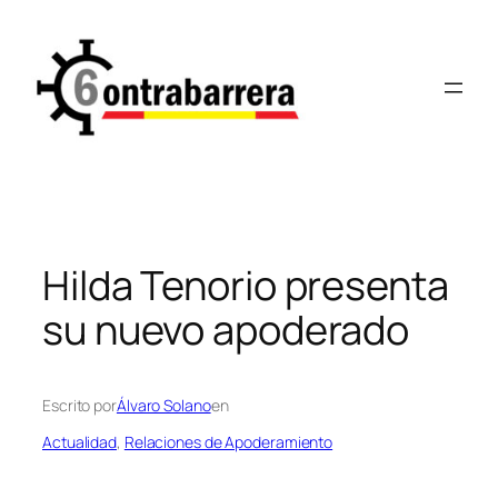
Saltar
al
contenido
Hilda Tenorio presenta
su nuevo apoderado
Escrito por
Álvaro Solano
en
Actualidad
, 
Relaciones de Apoderamiento