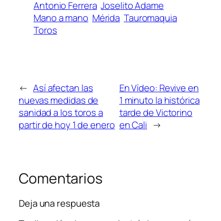
Antonio Ferrera
Joselito Adame
Mano a mano
Mérida
Tauromaquia
Toros
←
Así afectan las
En Vídeo: Revive en
nuevas medidas de
1 minuto la histórica
sanidad a los toros a
tarde de Victorino
partir de hoy 1 de enero
en Cali
→
Comentarios
Deja una respuesta