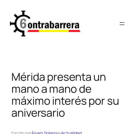
Saltar
al
contenido
Mérida presenta un
mano a mano de
máximo interés por su
aniversario
Escrito por
Álvaro Solano
en
Actualidad