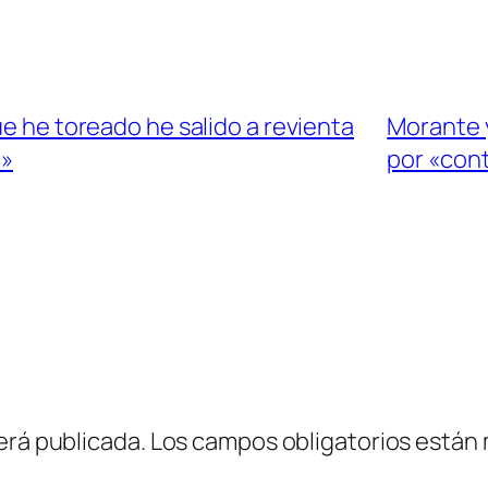
ue he toreado he salido a revienta
Morante y
e»
por «cont
erá publicada.
Los campos obligatorios están