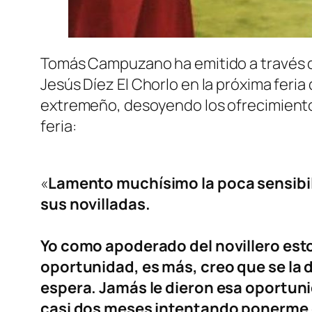
Tomás Campuzano ha emitido a través d
Jesús Díez El Chorlo en la próxima feria 
extremeño, desoyendo los ofrecimientos 
feria:
«
Lamento muchísimo la poca sensibili
sus novilladas.
Yo como apoderado del novillero est
oportunidad, es más, creo que se la 
espera. Jamás le dieron esa oportuni
casi dos meses intentando ponerme e