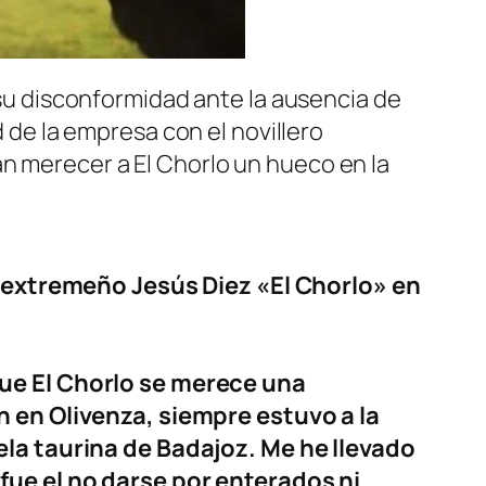
u disconformidad ante la ausencia de
d de la empresa con el novillero
n merecer a El Chorlo un hueco en la
o extremeño Jesús Diez «El Chorlo» en
ue El Chorlo se merece una
 en Olivenza, siempre estuvo a la
la taurina de Badajoz. Me he llevado
ue el no darse por enterados ni