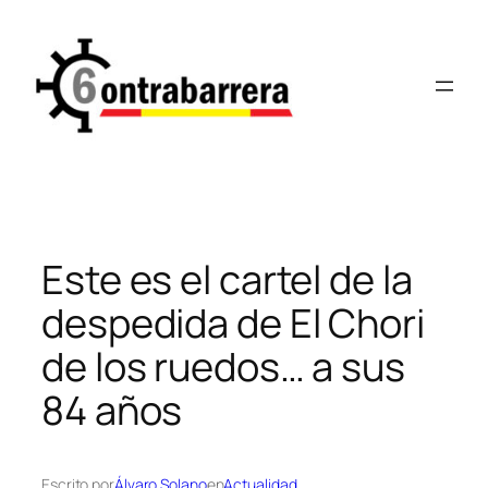
Saltar
al
contenido
Este es el cartel de la
despedida de El Chori
de los ruedos… a sus
84 años
Escrito por
Álvaro Solano
en
Actualidad