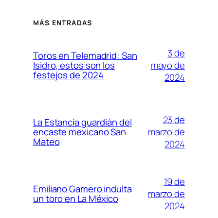
MÁS ENTRADAS
3 de
Toros en Telemadrid: San
mayo de
Isidro, estos son los
festejos de 2024
2024
23 de
La Estancia guardián del
marzo de
encaste mexicano San
Mateo
2024
19 de
Emiliano Gamero indulta
marzo de
un toro en La México
2024