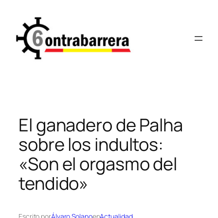
Saltar
al
contenido
El ganadero de Palha
sobre los indultos:
«Son el orgasmo del
tendido»
Escrito por
Álvaro Solano
en
Actualidad