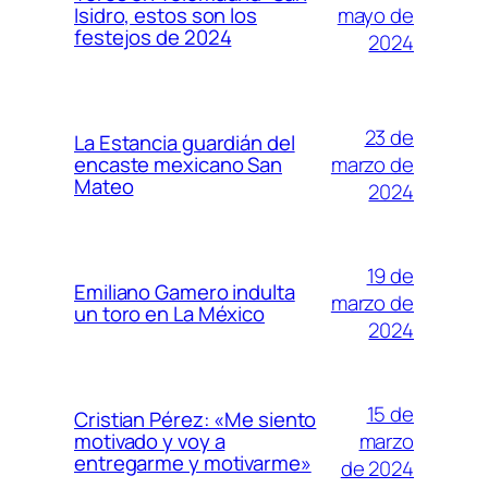
mayo de
Isidro, estos son los
festejos de 2024
2024
23 de
La Estancia guardián del
marzo de
encaste mexicano San
Mateo
2024
19 de
Emiliano Gamero indulta
marzo de
un toro en La México
2024
15 de
Cristian Pérez: «Me siento
marzo
motivado y voy a
entregarme y motivarme»
de 2024