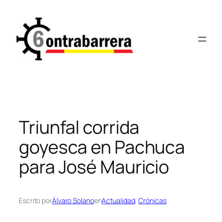
Saltar
al
contenido
Triunfal corrida
goyesca en Pachuca
para José Mauricio
Escrito por
Álvaro Solano
en
Actualidad
, 
Crónicas