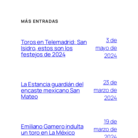
MÁS ENTRADAS
3 de
Toros en Telemadrid: San
mayo de
Isidro, estos son los
festejos de 2024
2024
23 de
La Estancia guardián del
marzo de
encaste mexicano San
Mateo
2024
19 de
Emiliano Gamero indulta
marzo de
un toro en La México
2024