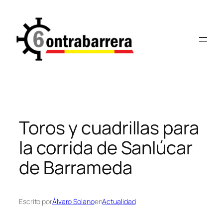
Saltar
al
contenido
Toros y cuadrillas para
la corrida de Sanlúcar
de Barrameda
Escrito por
Álvaro Solano
en
Actualidad