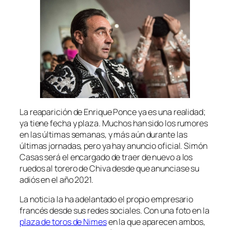
La reaparición de Enrique Ponce ya es una realidad;
ya tiene fecha y plaza. Muchos han sido los rumores
en las últimas semanas, y más aún durante las
últimas jornadas, pero ya hay anuncio oficial. Simón
Casas será el encargado de traer de nuevo a los
ruedos al torero de Chiva desde que anunciase su
adiós en el año 2021.
La noticia la ha adelantado el propio empresario
francés desde sus redes sociales. Con una foto en la
plaza de toros de Nimes
en la que aparecen ambos,