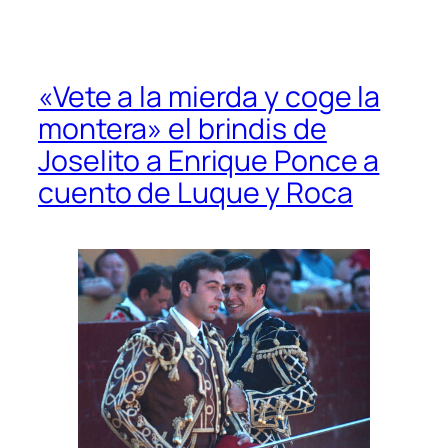
«Vete a la mierda y coge la
montera» el brindis de
Joselito a Enrique Ponce a
cuento de Luque y Roca