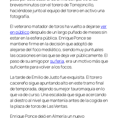
breves minutos con el torero de Torrejoncillo,
haciéndose junto al equipo del torero en activo una
fotografía.
El veterano matador de toros ha vuelto a dejarse
ver
en público
después de un largo puñado de meses sin
estar en la esfera pública. Enrique Ponce se
mantiene firme en la decisión que adoptó de
alejarse del foco mediático, siendo muy puntuales
las ocasiones en las que se deja ver públicamente. El
paso de su amigo por
su feria
, era un motivo más que
suficiente para volver a los focos.
La tarde de Emilio de Justo fue exquisita. El torero
cacereño sigue apuntando alto en este tramo final
de temporada, dejando su mejor tauromaquia en lo
que va de curso. Una escalada que sigue acercando
al diestro al nivel que mantenía antes de la cogida en
la plaza de toros de Las Ventas.
Enrique Ponce dejó en Almería un nuevo