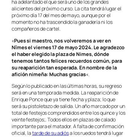
ha adelantado el que será uno de los grandes
alicientes del próximo curso. La cita tendrá lugar el
próximo día 17 del mes de mayo, aunque por el
momento no ha trascendido la ganadería ni los
compañeros de cartel.
«
Pues si maestro, nos volveremos a ver en
Nîmes el viernes 17 de mayo 2024. Le agradezco
el haber elegido la plaza de Nimes, dónde
tenemos tantos felices recuerdos común, para
su reaparición tan esperada. En nombre de la
afición nimeña: Muchas gracias
«.
Según lo publicado en las últimas horas, su regreso
será en una temporada medida. La reaparición de
Enrique Ponce que ya tiene fecha y plaza; lo que
será su pistoletazo de salida. Un año marcado por un
total de festejos comprendidos entre los quince y los
veinte festejos;. Todos ellos en plazas de calado
importante para el matador. A falta de confirmación
oficial, la
tarde de su adiós
a los ruedos tendrá lugar