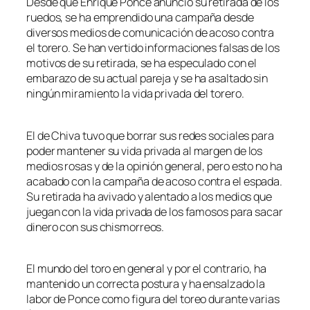
Desde que Enrique Ponce anunció su retirada de los
ruedos, se ha emprendido una campaña desde
diversos medios de comunicación de acoso contra
el torero. Se han vertido informaciones falsas de los
motivos de su retirada, se ha especulado con el
embarazo de su actual pareja y se ha asaltado sin
ningún miramiento la vida privada del torero.
El de Chiva tuvo que borrar sus redes sociales para
poder mantener su vida privada al margen de los
medios rosas y de la opinión general, pero esto no ha
acabado con la campaña de acoso contra el espada.
Su retirada ha avivado y alentado a los medios que
juegan con la vida privada de los famosos para sacar
dinero con sus chismorreos.
El mundo del toro en general y por el contrario, ha
mantenido un correcta postura y ha ensalzado la
labor de Ponce como figura del toreo durante varias