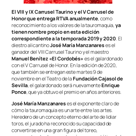
El VIII y IX Carrusel Taurino y el V Carrusel de
Honor que entrega RTVA anualmente
, como
reconocimiento a los valores de la tauromaquia,
ya
tienen nombre propio en esta edición
correspondiente a la temporada 2019 y 2020
. El
diestro alicantino
José María Manzanares
es el
ganador del VIII Carrusel Taurino y el maestro
Manuel Benítez «El Cordobés»
es el galardonado
con el V Carrusel de Honor. En la edición de 2020,
que también se entregan este martes 9 de
noviembre en el Teatro de la
Fundación Cajasol de
Sevilla
, el galardonado será nuevamente
Enrique
Ponce
, que ya obtuvo el premio en años anteriores.
José María Manzanares
es el exponente claro de
cómo la tauromaquia es un arte entre las artes.
Heredero de un concepto eterno del arte de lidiar
toros, el jurado ha reconocido su capacidad de
convertirse en una gran figura del toreo,