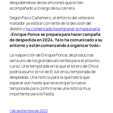
despidiéndose de las aficiones que le han
acompañado a lo largo de su carrera.
Según Paco Cañamero, el entorno del veterano
matador ya está al corriente de la decisión del
diestro y
ha comenzado ha engranar la maquinaria
:
«
Enrique Ponce se prepara para hacer campaña
de despedida en 2024. Ya lo ha comunicado a su
entorno y están comenzando a organizar todo
«.
La reaparición de Enrique Ponce, de producirse,
sería uno de los grandes alicientes para el próximo
curso. Una temporada en la que el torero de Chiva
podría asumir el rol de El Juli en su temporada de
despedida. Una noticia para la que habrá que
esperar aún hasta que se acerque la nueva
temporada para confirmarse una noticia muy
importante para la fiesta.
1 de septiembre de 2023