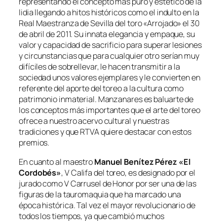
representando el concepto más puro y estético de la
lidia llegando a hitos históricos como el indulto en la
Real Maestranza de Sevilla del toro «Arrojado» el 30
de abril de 2011. Su innata elegancia y empaque, su
valor y capacidad de sacrificio para superar lesiones
y circunstancias que para cualquier otro serían muy
difíciles de sobrellevar, le hacen transmitir a la
sociedad unos valores ejemplares y le convierten en
referente del aporte del toreo a la cultura como
patrimonio inmaterial. Manzanares es baluarte de
los conceptos más importantes que el arte del toreo
ofrece a nuestro acervo cultural y nuestras
tradiciones y que RTVA quiere destacar con estos
premios.
En cuanto al maestro
Manuel Benítez Pérez «El
Cordobés»
, V Califa del toreo, es designado por el
jurado como V Carrusel de Honor por ser una de las
figuras de la tauromaquia que ha marcado una
época histórica. Tal vez el mayor revolucionario de
todos los tiempos, ya que cambió muchos