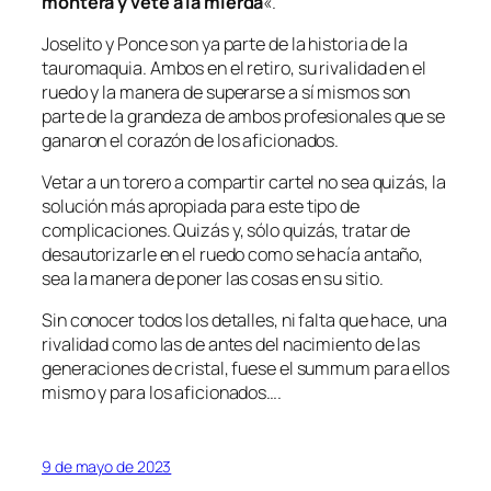
montera y vete a la mierda
«.
Joselito y Ponce son ya parte de la historia de la
tauromaquia. Ambos en el retiro, su rivalidad en el
ruedo y la manera de superarse a sí mismos son
parte de la grandeza de ambos profesionales que se
ganaron el corazón de los aficionados.
Vetar a un torero a compartir cartel no sea quizás, la
solución más apropiada para este tipo de
complicaciones. Quizás y, sólo quizás, tratar de
desautorizarle en el ruedo como se hacía antaño,
sea la manera de poner las cosas en su sitio.
Sin conocer todos los detalles, ni falta que hace, una
rivalidad como las de antes del nacimiento de las
generaciones de cristal, fuese el summum para ellos
mismo y para los aficionados….
9 de mayo de 2023