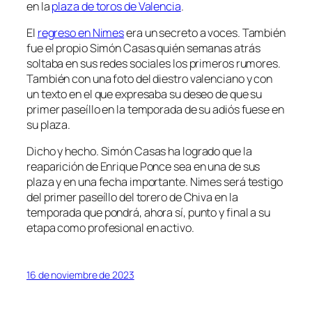
en la
plaza de toros de Valencia
.
El
regreso en Nimes
era un secreto a voces. También
fue el propio Simón Casas quién semanas atrás
soltaba en sus redes sociales los primeros rumores.
También con una foto del diestro valenciano y con
un texto en el que expresaba su deseo de que su
primer paseíllo en la temporada de su adiós fuese en
su plaza.
Dicho y hecho. Simón Casas ha logrado que la
reaparición de Enrique Ponce sea en una de sus
plaza y en una fecha importante. Nimes será testigo
del primer paseíllo del torero de Chiva en la
temporada que pondrá, ahora sí, punto y final a su
etapa como profesional en activo.
16 de noviembre de 2023