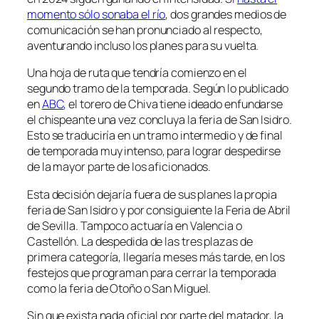
momento sólo sonaba el río
, dos grandes medios de
comunicación se han pronunciado al respecto,
aventurando incluso los planes para su vuelta.
Una hoja de ruta que tendría comienzo en el
segundo tramo de la temporada. Según lo publicado
en
ABC
, el torero de Chiva tiene ideado enfundarse
el chispeante una vez concluya la feria de San Isidro.
Esto se traduciría en un tramo intermedio y de final
de temporada muy intenso, para lograr despedirse
de la mayor parte de los aficionados.
Esta decisión dejaría fuera de sus planes la propia
feria de San Isidro y por consiguiente la Feria de Abril
de Sevilla. Tampoco actuaría en Valencia o
Castellón. La despedida de las tres plazas de
primera categoría, llegaría meses más tarde, en los
festejos que programan para cerrar la temporada
como la feria de Otoño o San Miguel.
Sin que exista nada oficial por parte del matador, la