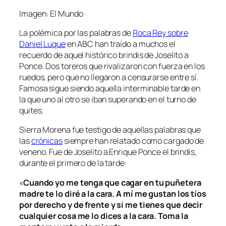
Imagen: El Mundo
La polémica por las palabras de
Roca Rey sobre
Daniel Luque
en ABC han traído a muchos el
recuerdo de aquel histórico brindis de Joselito a
Ponce. Dos toreros que rivalizaron con fuerza en los
ruedos, pero que no llegaron a censurarse entre sí.
Famosa sigue siendo aquella interminable tarde en
la que uno al otro se iban superando en el turno de
quites.
Sierra Morena fue testigo de aquellas palabras que
las
crónicas
siempre han relatado como cargado de
veneno. Fue de Joselito a Enrique Ponce el brindis,
durante el primero de la tarde:
«
Cuando yo me tenga que cagar en tu puñetera
madre te lo diré a la cara. A mí me gustan los tíos
por derecho y de frente y si me tienes que decir
cualquier cosa me lo dices a la cara. Toma la