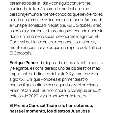
parámetros de la lidia y consiguió convertirse,
partiendo de la más humilde modestia, en un
personaje mundialmente conocido que llevó el toreo
a todos los ámbitos y rincones del mundo. Amparado
en una personalidad irrepetible, «El Cordobés» creó
su propia y particular tauromaquia llegando a ser, sin
duda, un fenómeno social de enorme magnitud. El
Carrusel de Honor quiere reconocer los valores y
méritos incuestionables que una figura de la talla de
El Cordobés.
Enrique Ponce
, de depurada técnica y estilo purista
y elegante, es considerado uno de los diestros más
importantes de finales del siglo XX y comienzos del
siglo XXI. Enrique Ponce es el primer diestro
nacional que obtiene por segunda vez el preciado
Premio Carrusel Taurino. Ahora lo consigue en su IX
edición de 2020, y ya lo obtuvo en la tercera.
El Premio Carrusel Taurino lo han obtenido,
hasta el momento, los diestros Juan José