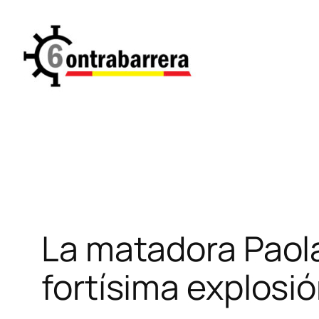
Saltar
al
contenido
La matadora Paol
fortísima explosi