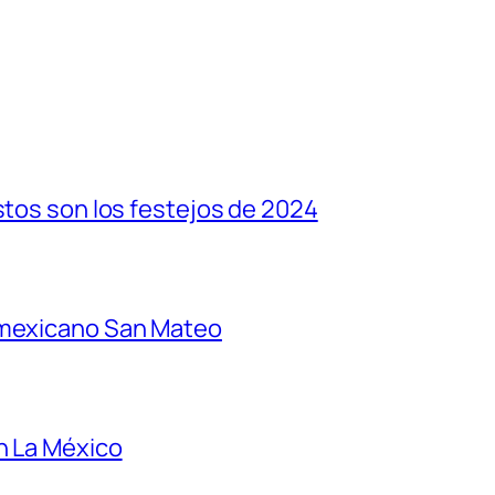
stos son los festejos de 2024
 mexicano San Mateo
n La México