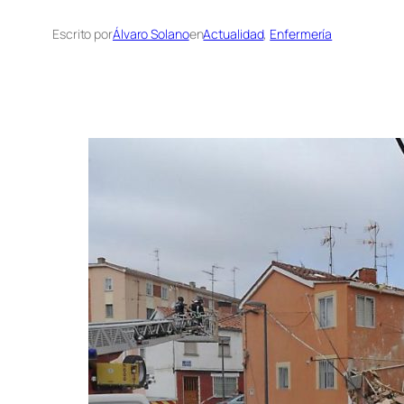
Escrito por
Álvaro Solano
en
Actualidad
, 
Enfermería