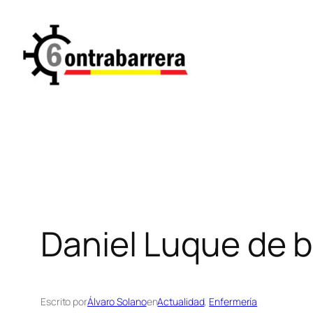
Saltar
al
contenido
Daniel Luque de b
Escrito por
Álvaro Solano
en
Actualidad
, 
Enfermería