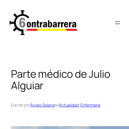
Saltar
al
contenido
Parte médico de Julio
Alguiar
Escrito por
Álvaro Solano
en
Actualidad
, 
Enfermería