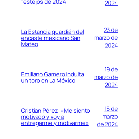
festejos de 2024
2024
23 de
La Estancia guardián del
marzo de
encaste mexicano San
Mateo
2024
19 de
Emiliano Gamero indulta
marzo de
un toro en La México
2024
15 de
Cristian Pérez: «Me siento
marzo
motivado y voy a
entregarme y motivarme»
de 2024