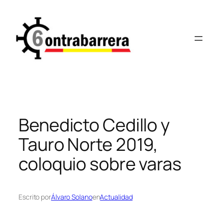
Saltar
al
contenido
Benedicto Cedillo y
Tauro Norte 2019,
coloquio sobre varas
Escrito por
Álvaro Solano
en
Actualidad