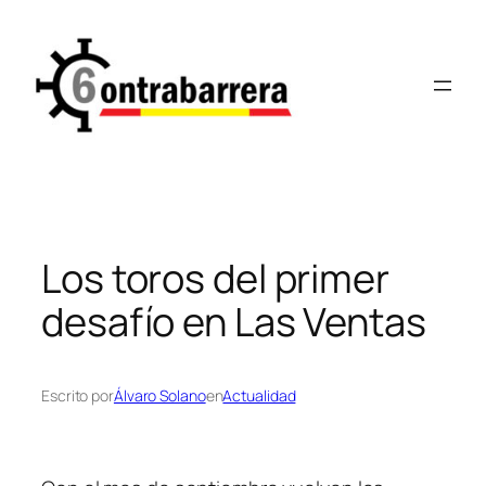
Saltar
al
contenido
Los toros del primer
desafío en Las Ventas
Escrito por
Álvaro Solano
en
Actualidad