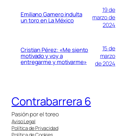
19 de
Emiliano Gamero indulta
marzo de
un toro en La México
2024
15 de
Cristian Pérez: «Me siento
marzo
motivado y voy a
entregarme y motivarme»
de 2024
Contrabarrera 6
Pasión por el toreo
Aviso Legal
Política de Privacidad
Política de Cookies