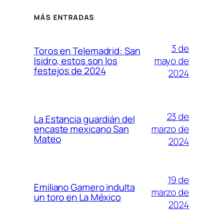
MÁS ENTRADAS
3 de
Toros en Telemadrid: San
mayo de
Isidro, estos son los
festejos de 2024
2024
23 de
La Estancia guardián del
marzo de
encaste mexicano San
Mateo
2024
19 de
Emiliano Gamero indulta
marzo de
un toro en La México
2024