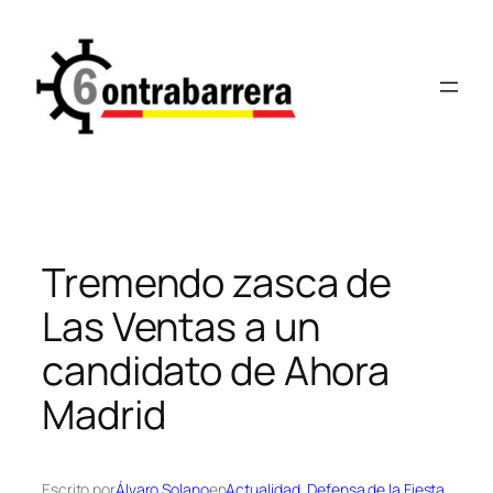
Saltar
al
contenido
Tremendo zasca de
Las Ventas a un
candidato de Ahora
Madrid
Escrito por
Álvaro Solano
en
Actualidad
, 
Defensa de la Fiesta