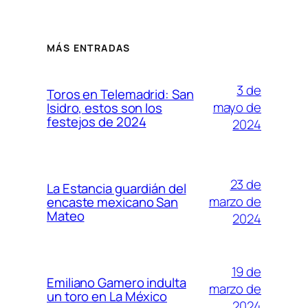
MÁS ENTRADAS
3 de
Toros en Telemadrid: San
mayo de
Isidro, estos son los
festejos de 2024
2024
23 de
La Estancia guardián del
marzo de
encaste mexicano San
Mateo
2024
19 de
Emiliano Gamero indulta
marzo de
un toro en La México
2024