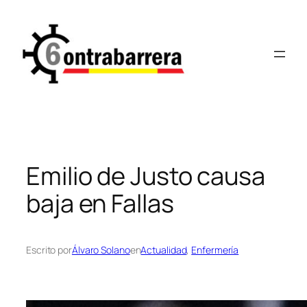
Saltar
al
contenido
Emilio de Justo causa
baja en Fallas
Escrito por
Álvaro Solano
en
Actualidad
, 
Enfermería