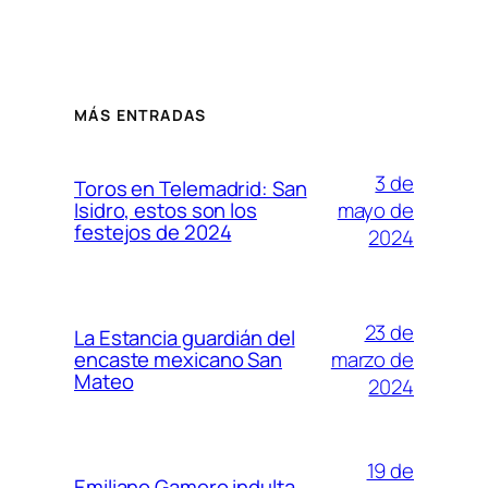
MÁS ENTRADAS
3 de
Toros en Telemadrid: San
mayo de
Isidro, estos son los
festejos de 2024
2024
23 de
La Estancia guardián del
marzo de
encaste mexicano San
Mateo
2024
19 de
Emiliano Gamero indulta