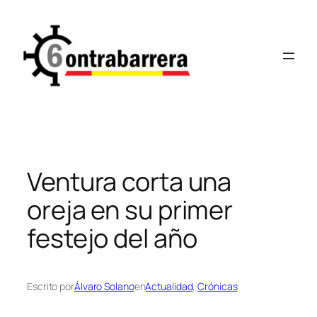
Saltar
al
contenido
Ventura corta una
oreja en su primer
festejo del año
Escrito por
Álvaro Solano
en
Actualidad
, 
Crónicas