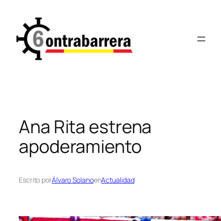
Saltar
al
contenido
Ana Rita estrena
apoderamiento
Escrito por
Álvaro Solano
en
Actualidad