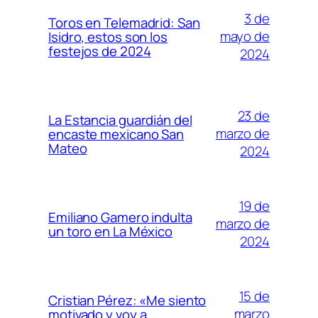
3 de
Toros en Telemadrid: San
mayo de
Isidro, estos son los
festejos de 2024
2024
23 de
La Estancia guardián del
marzo de
encaste mexicano San
Mateo
2024
19 de
Emiliano Gamero indulta
marzo de
un toro en La México
2024
15 de
Cristian Pérez: «Me siento
marzo
motivado y voy a