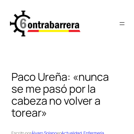
Saltar
al
contenido
Paco Ureña: «nunca
se me pasó por la
cabeza no volver a
torear»
Escrito por
Álvaro Solano
en
Actualidad
, 
Enfermería