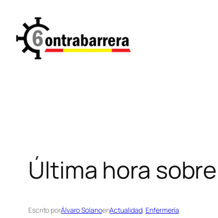
Saltar
al
contenido
Última hora sobre
Escrito por
Álvaro Solano
en
Actualidad
, 
Enfermería