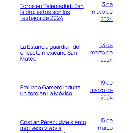
3 de
Toros en Telemadrid: San
mayo de
Isidro, estos son los
festejos de 2024
2024
23 de
La Estancia guardián del
marzo de
encaste mexicano San
Mateo
2024
19 de
Emiliano Gamero indulta
marzo de
un toro en La México
2024
15 de
Cristian Pérez: «Me siento
marzo
motivado y voy a