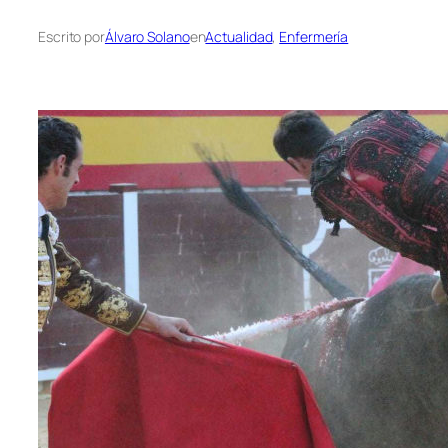
Escrito por
Álvaro Solano
en
Actualidad
, 
Enfermería