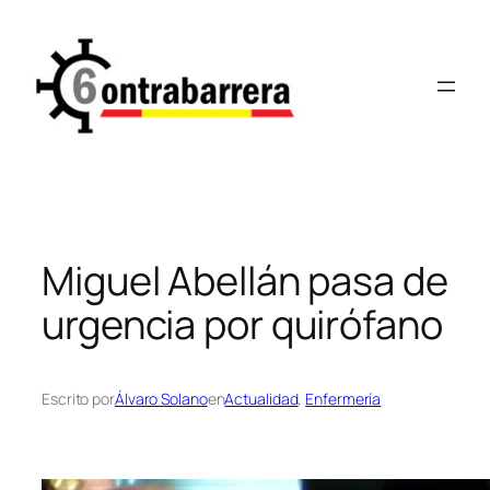
Saltar
al
contenido
Miguel Abellán pasa de
urgencia por quirófano
Escrito por
Álvaro Solano
en
Actualidad
, 
Enfermería