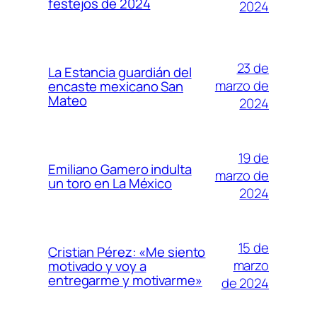
festejos de 2024
2024
23 de
La Estancia guardián del
marzo de
encaste mexicano San
Mateo
2024
19 de
Emiliano Gamero indulta
marzo de
un toro en La México
2024
15 de
Cristian Pérez: «Me siento
marzo
motivado y voy a
entregarme y motivarme»
de 2024