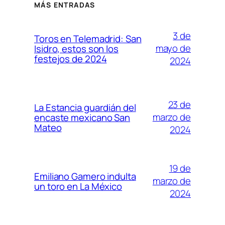
MÁS ENTRADAS
3 de
Toros en Telemadrid: San
mayo de
Isidro, estos son los
festejos de 2024
2024
23 de
La Estancia guardián del
marzo de
encaste mexicano San
Mateo
2024
19 de
Emiliano Gamero indulta
marzo de
un toro en La México
2024