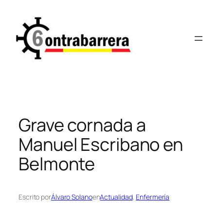
Saltar
al
contenido
Grave cornada a
Manuel Escribano en
Belmonte
Escrito por
Álvaro Solano
en
Actualidad
, 
Enfermería