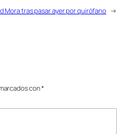
d Mora tras pasar ayer por quirófano
→
 marcados con
*