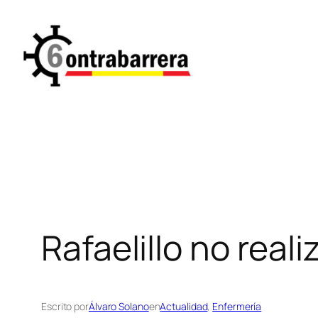
Saltar
al
contenido
Rafaelillo no reali
Escrito por
Álvaro Solano
en
Actualidad
, 
Enfermería