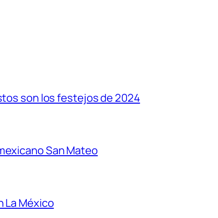
stos son los festejos de 2024
 mexicano San Mateo
n La México