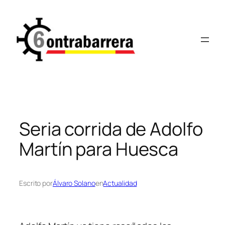
Saltar
al
contenido
Seria corrida de Adolfo
Martín para Huesca
Escrito por
Álvaro Solano
en
Actualidad