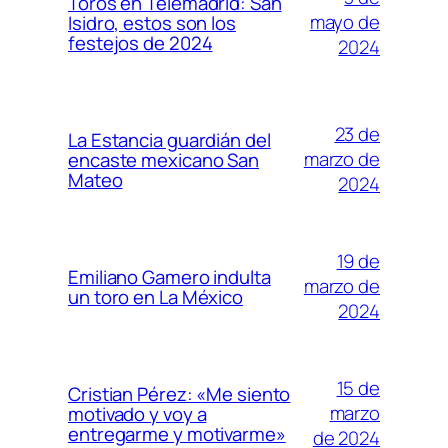
Toros en Telemadrid: San
mayo de
Isidro, estos son los
festejos de 2024
2024
23 de
La Estancia guardián del
marzo de
encaste mexicano San
Mateo
2024
19 de
Emiliano Gamero indulta
marzo de
un toro en La México
2024
15 de
Cristian Pérez: «Me siento
marzo
motivado y voy a
entregarme y motivarme»
de 2024