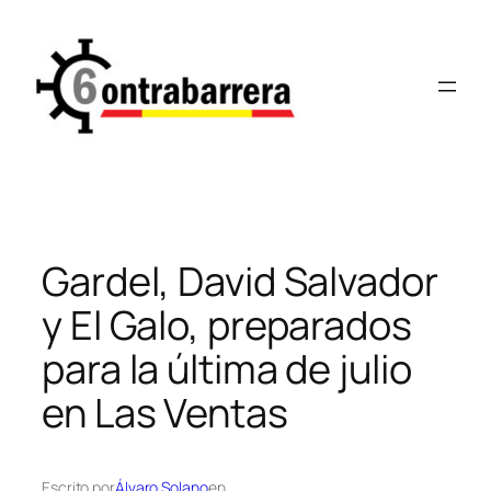
Saltar
al
contenido
Gardel, David Salvador
y El Galo, preparados
para la última de julio
en Las Ventas
Escrito por
Álvaro Solano
en