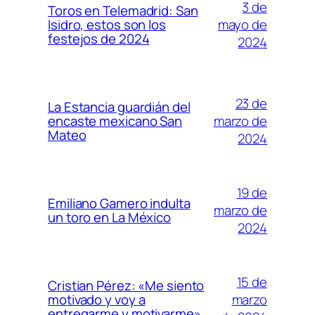
3 de
Toros en Telemadrid: San
mayo de
Isidro, estos son los
festejos de 2024
2024
23 de
La Estancia guardián del
marzo de
encaste mexicano San
Mateo
2024
19 de
Emiliano Gamero indulta
marzo de
un toro en La México
2024
15 de
Cristian Pérez: «Me siento
marzo
motivado y voy a
entregarme y motivarme»