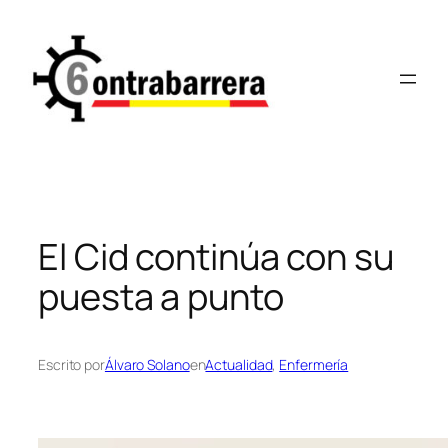
Saltar
al
contenido
El Cid continúa con su
puesta a punto
Escrito por
Álvaro Solano
en
Actualidad
, 
Enfermería