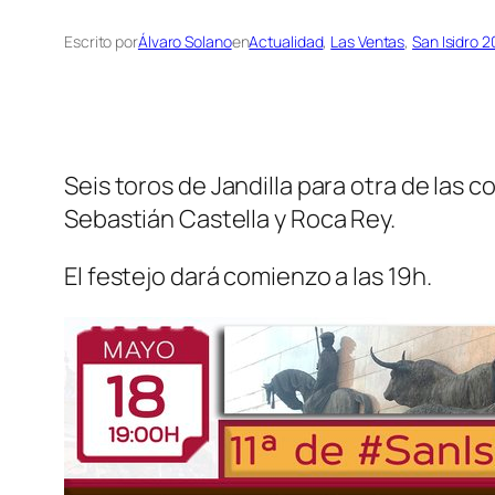
Escrito por
Álvaro Solano
en
Actualidad
, 
Las Ventas
, 
San Isidro 2
Seis toros de Jandilla para otra de las 
Sebastián Castella y Roca Rey.
El festejo dará comienzo a las 19h.