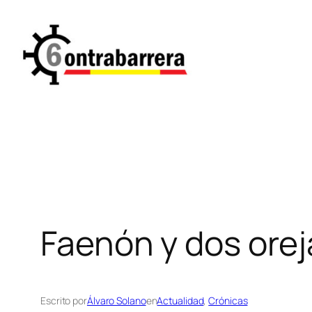
Saltar
al
contenido
Faenón y dos orej
Escrito por
Álvaro Solano
en
Actualidad
, 
Crónicas