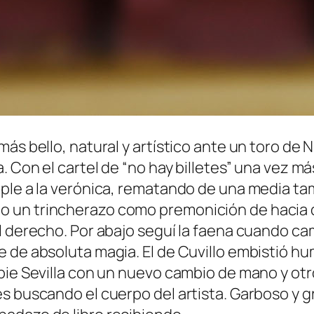
ás bello, natural y artístico ante un toro de N
 Con el cartel de “no hay billetes” una vez más
mple a la verónica, rematando de una media t
 un trincherazo como premonición de hacia 
l derecho. Por abajo seguí la faena cuando ca
 de absoluta magia. El de Cuvillo embistió hum
 pie Sevilla con un nuevo cambio de mano y ot
es buscando el cuerpo del artista. Garboso y