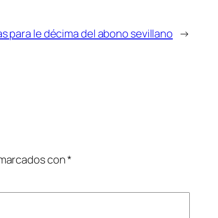
as para le décima del abono sevillano
→
 marcados con
*