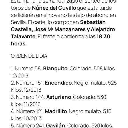
Esta mañana se ha realizado el sorteo de los
toros de
Núñez del Cuvillo
que esta tarde
se lidiarán en el noveno festejo de abono en
Sevilla. El cartel lo componen
Sebastián
Castella, José Mª Manzanares y Alejandro
Talavante
. El festejo comienza a las
18.30
horas
.
ORDEN DE LIDIA
1. Número 58.
Blanquito
. Colorado. 508 kilos.
12/2013
2. Número 151.
Encendido
. Negro mulato. 525
kilos. 12/2013
3. Número 144.
Asturiano
. Colorado. 530
kilos. 11/2013
4. Número 121.
Madrilito
. Negro mulato. 510
kilos. 10/2013
5. Número 241.
Gavilán
. Colorado. 520 kilos.