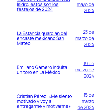
mayo de
Isidro, estos son los
festejos de 2024
2024
23 de
La Estancia guardián del
marzo de
encaste mexicano San
Mateo
2024
19 de
Emiliano Gamero indulta
marzo de
un toro en La México
2024
15 de
Cristian Pérez: «Me siento
marzo
motivado y voy a
entregarme y motivarme»
de 2024