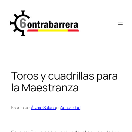
Saltar
al
contenido
Toros y cuadrillas para
la Maestranza
Escrito por
Álvaro Solano
en
Actualidad