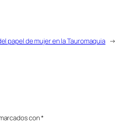
del papel de mujer en la Tauromaquia
→
 marcados con
*