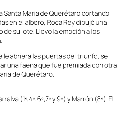
La Santa María de Querétaro cortando
as en el albero, Roca Rey dibujó una
 de su lote. Llevó la emoción a los
.
e abriera las puertas del triunfo, se
nar una faena que fue premiada con otra
María de Querétaro.
alva (1º,4º,6º,7º y 9º) y Marrón (8º). El