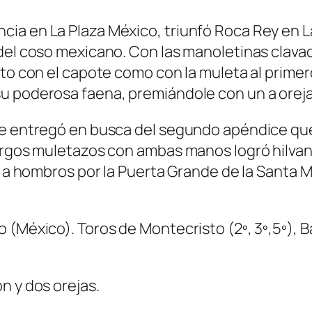
cia en La Plaza México, triunfó Roca Rey en 
del coso mexicano. Con las manoletinas clavad
to con el capote como con la muleta al primero
u poderosa faena, premiándole con un a oreja
e entregó en busca del segundo apéndice que l
largos muletazos con ambas manos logró hilva
ir a hombros por la Puerta Grande de la Santa 
México). Toros de Montecristo (2º, 3º,5º), Barr
n y dos orejas.