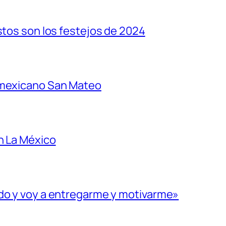
stos son los festejos de 2024
 mexicano San Mateo
n La México
ado y voy a entregarme y motivarme»