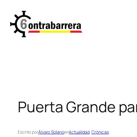
Saltar
al
contenido
Puerta Grande pa
Escrito por
Álvaro Solano
en
Actualidad
, 
Crónicas