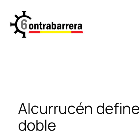
Saltar
al
contenido
Alcurrucén define
doble