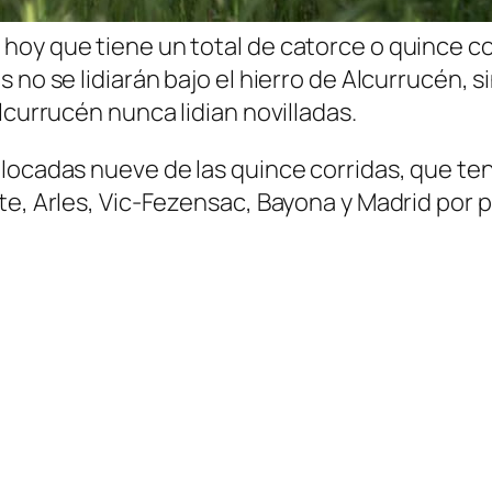
oy que tiene un total de catorce o quince cor
no se lidiarán bajo el hierro de Alcurrucén, si
lcurrucén nunca lidian novilladas.
olocadas nueve de las quince corridas, que te
te, Arles, Vic-Fezensac, Bayona y Madrid por 