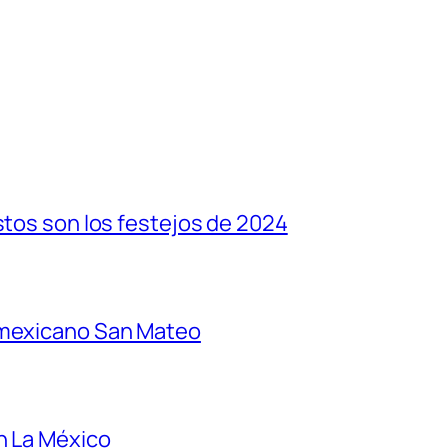
stos son los festejos de 2024
 mexicano San Mateo
n La México