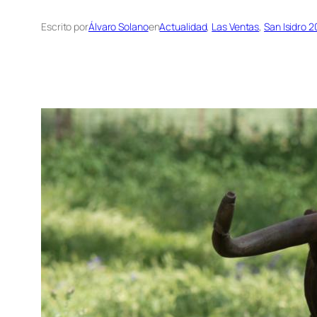
Escrito por
Álvaro Solano
en
Actualidad
, 
Las Ventas
, 
San Isidro 2