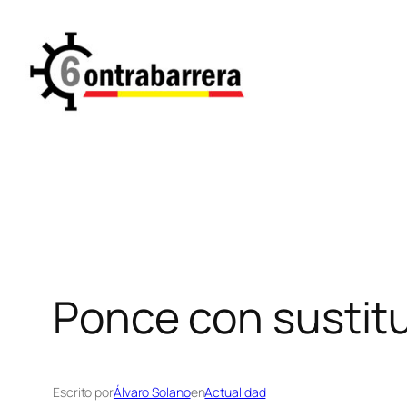
Saltar
al
contenido
Ponce con sustitu
Escrito por
Álvaro Solano
en
Actualidad