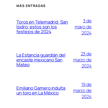
MÁS ENTRADAS
3 de
Toros en Telemadrid: San
mayo de
Isidro, estos son los
festejos de 2024
2024
23 de
La Estancia guardián del
marzo de
encaste mexicano San
Mateo
2024
19 de
Emiliano Gamero indulta
marzo de
un toro en La México
2024