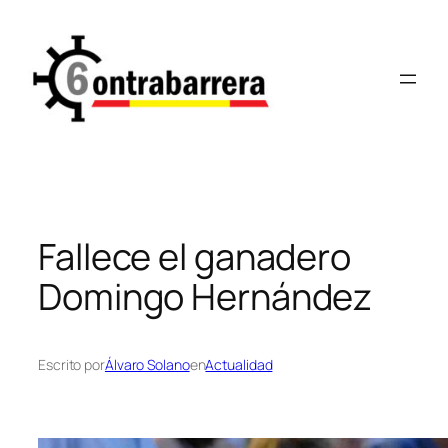
Saltar
al
contenido
Fallece el ganadero
Domingo Hernández
Escrito por
Álvaro Solano
en
Actualidad