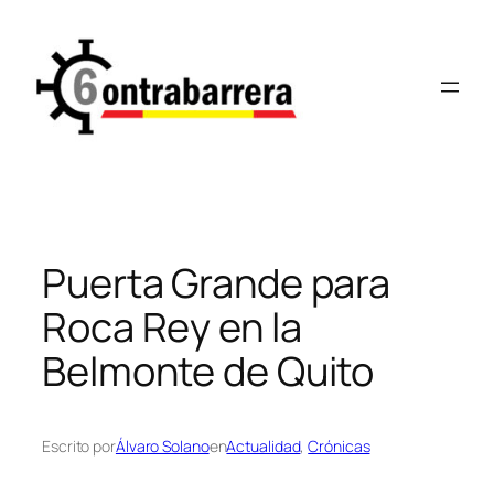
Saltar
al
contenido
Puerta Grande para
Roca Rey en la
Belmonte de Quito
Escrito por
Álvaro Solano
en
Actualidad
, 
Crónicas