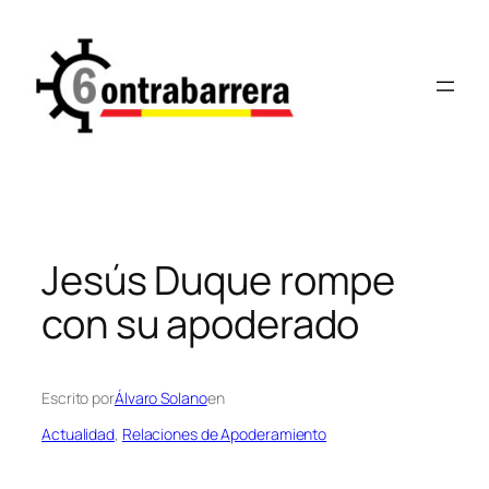
Saltar
al
contenido
Jesús Duque rompe
con su apoderado
Escrito por
Álvaro Solano
en
Actualidad
, 
Relaciones de Apoderamiento