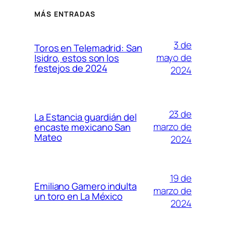
MÁS ENTRADAS
3 de
Toros en Telemadrid: San
mayo de
Isidro, estos son los
festejos de 2024
2024
23 de
La Estancia guardián del
marzo de
encaste mexicano San
Mateo
2024
19 de
Emiliano Gamero indulta
marzo de
un toro en La México
2024