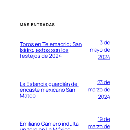
MÁS ENTRADAS
3 de
Toros en Telemadrid: San
mayo de
Isidro, estos son los
festejos de 2024
2024
23 de
La Estancia guardián del
marzo de
encaste mexicano San
Mateo
2024
19 de
Emiliano Gamero indulta
marzo de
un toro en La México