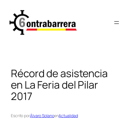
Saltar
al
contenido
Récord de asistencia
en La Feria del Pilar
2017
Escrito por
Álvaro Solano
en
Actualidad