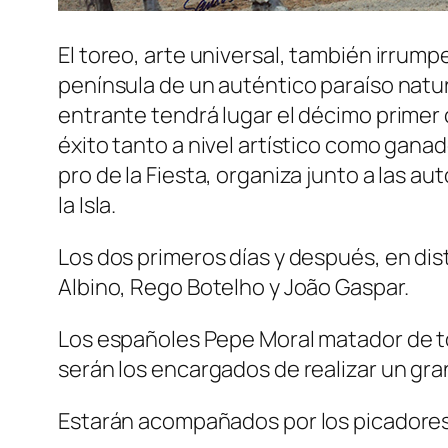
El toreo, arte universal, también irrump
península de un auténtico paraíso natur
entrante tendrá lugar el décimo primer 
éxito tanto a nivel artístico como gana
pro de la Fiesta, organiza junto a las a
la Isla.
Los dos primeros días y después, en dis
Albino, Rego Botelho y João Gaspar.
Los españoles Pepe Moral matador de to
serán los encargados de realizar un gr
Estarán acompañados por los picadores 