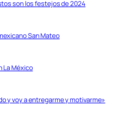
stos son los festejos de 2024
 mexicano San Mateo
n La México
ado y voy a entregarme y motivarme»