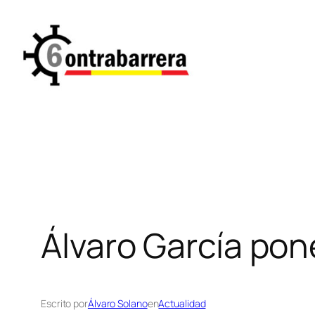
Saltar
al
contenido
Álvaro García pon
Escrito por
Álvaro Solano
en
Actualidad