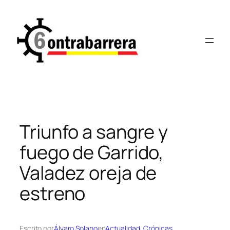
Saltar
al
contenido
Triunfo a sangre y
fuego de Garrido,
Valadez oreja de
estreno
Escrito por
Álvaro Solano
en
Actualidad
, 
Crónicas