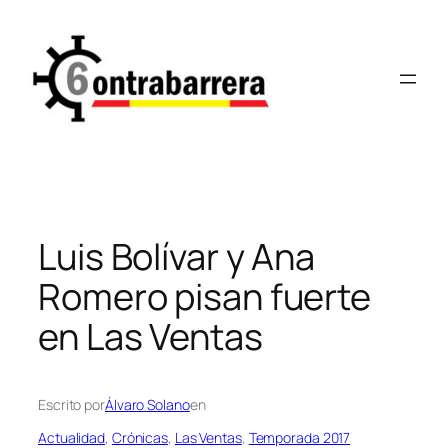
Saltar
al
contenido
Luis Bolívar y Ana
Romero pisan fuerte
en Las Ventas
Escrito por
Álvaro Solano
en
Actualidad
, 
Crónicas
, 
Las Ventas
, 
Temporada 2017