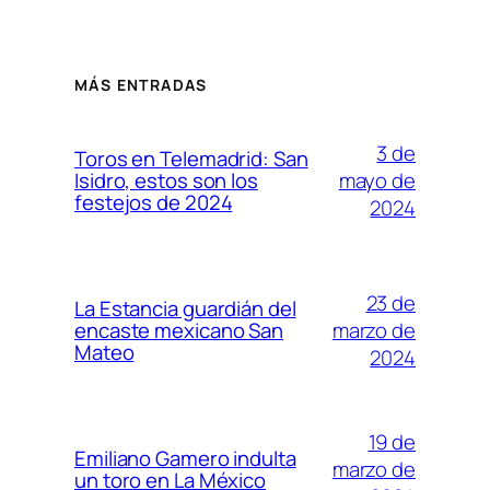
MÁS ENTRADAS
3 de
Toros en Telemadrid: San
mayo de
Isidro, estos son los
festejos de 2024
2024
23 de
La Estancia guardián del
marzo de
encaste mexicano San
Mateo
2024
19 de
Emiliano Gamero indulta
marzo de
un toro en La México