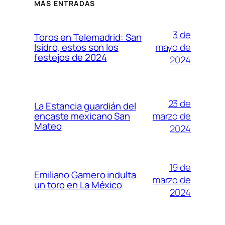
MÁS ENTRADAS
3 de
Toros en Telemadrid: San
mayo de
Isidro, estos son los
festejos de 2024
2024
23 de
La Estancia guardián del
marzo de
encaste mexicano San
Mateo
2024
19 de
Emiliano Gamero indulta
marzo de
un toro en La México
2024