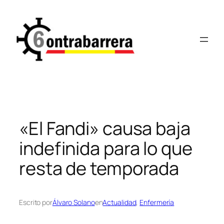
Saltar
al
contenido
«El Fandi» causa baja
indefinida para lo que
resta de temporada
Escrito por
Álvaro Solano
en
Actualidad
, 
Enfermería