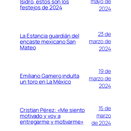
mayo de
Isidro, estos son los
festejos de 2024
2024
23 de
La Estancia guardián del
marzo de
encaste mexicano San
Mateo
2024
19 de
Emiliano Gamero indulta
marzo de
un toro en La México
2024
15 de
Cristian Pérez: «Me siento
marzo
motivado y voy a
entregarme y motivarme»
de 2024