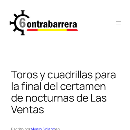
Saltar
al
contenido
Toros y cuadrillas para
la final del certamen
de nocturnas de Las
Ventas
Escrito por
Álvaro Solano
en