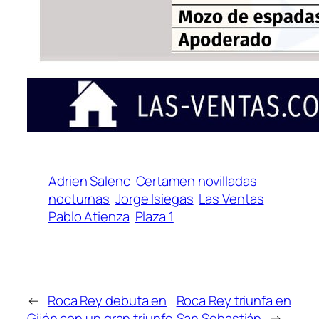
Adrien Salenc
Certamen novilladas
nocturnas
Jorge Isiegas
Las Ventas
Pablo Atienza
Plaza 1
←
Roca Rey debuta en
Roca Rey triunfa en
Gijón con un gran triunfo
San Sebastián
→