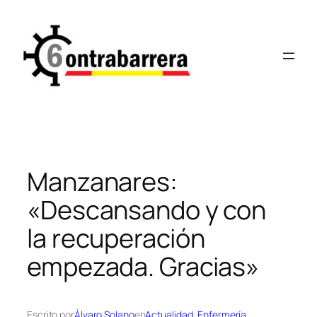
Saltar
al
contenido
Manzanares:
«Descansando y con
la recuperación
empezada. Gracias»
Escrito por
Álvaro Solano
en
Actualidad
, 
Enfermería