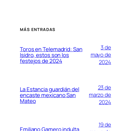
MÁS ENTRADAS
3 de
Toros en Telemadrid: San
mayo de
Isidro, estos son los
festejos de 2024
2024
23 de
La Estancia guardián del
marzo de
encaste mexicano San
Mateo
2024
19 de
Emiliano Gamero indulta