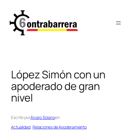
Saltar
al
contenido
López Simón con un
apoderado de gran
nivel
Escrito por
Álvaro Solano
en
Actualidad
, 
Relaciones de Apoderamiento